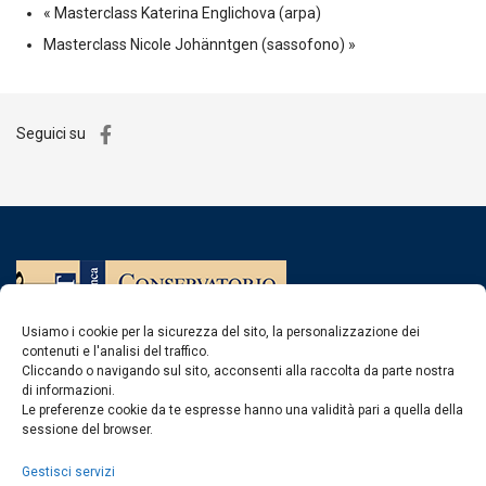
«
Masterclass Katerina Englichova (arpa)
Masterclass Nicole Johänntgen (sassofono)
»
Seguici su
Usiamo i cookie per la sicurezza del sito, la personalizzazione dei
contenuti e l'analisi del traffico.
Cliccando o navigando sul sito, acconsenti alla raccolta da parte nostra
di informazioni.
Contatti
Le preferenze cookie da te espresse hanno una validità pari a quella della
sessione del browser.
Gestisci servizi
Centralino
0963 375235