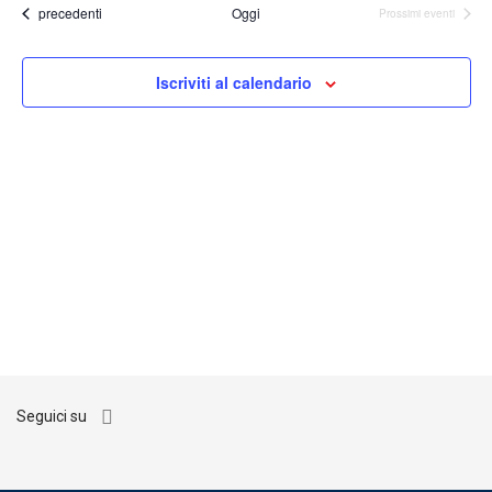
Eventi
precedenti
Oggi
Prossimi eventi
data.
viste
Navigaz
Iscriviti al calendario
Seguici su