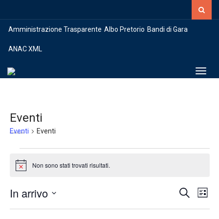
Amministrazione Trasparente
Albo Pretorio
Bandi di Gara
ANAC XML
Toggl
Eventi
Eventi
Eventi
Eventi
Non sono stati trovati risultati.
Notice
Eventi
Eve
In arrivo
Cerca
Lista
Vist
Ricerca
Seleziona
Nav
e
la