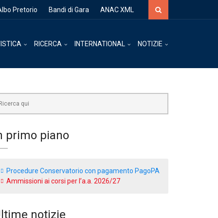
Albo Pretorio
Bandi di Gara
ANAC XML
ISTICA
RICERCA
INTERNATIONAL
NOTIZIE
n primo piano
Procedure Conservatorio con pagamento PagoPA
Ammissioni ai corsi per l’a.a. 2026/27
ltime notizie