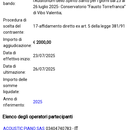
l’Auditorium dello Spirito Santo per i giorni dal 23 al
bando:
26 luglio 2025- Conservatorio “Fausto Torrefranca”
di Vibo Valentia;
Procedura di
scelta del
17-affidamento diretto ex art. 5 della legge 381/91
contraente:
Importo di
€
2000,00
aggiudicazione:
Data di
23/07/2025
effettivo inizio:
Data di
26/07/2025
ultimazione:
Importo delle
somme
liquidate:
Anno di
2025
riferimento:
Elenco degli operatori partecipanti
ACOUSTIC PIANO SAS
03404740783 -
IT