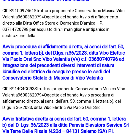
CIG:B91C097464Struttura proponente:Conservatorio Musica Vibo
Valentia96003620794Oggetto del bando:Avvio di affidamento
diretto alla Ditta Office Store di Domenico D’amico – P.I.:
03714720798 per acquisto di n.1 maniglione antipanico in
sostituzione della...
Avvio procedura di affidamento diretto, ai sensi dell’art. 50,
comma 1, lettera b), del D.lgs. n.36/2023, ditta Vibo Elettric
Via Paolo Orsi Snc Vibo Valentia (VV) c.f. 03680740796 ad
integrazione dei precedenti diversi interventi di natura
idraulica ed elettrica da eseguire presso le sedi del
Conservatorio Statale di Musica di Vibo Valentia
CIG:B914C4CC93Struttura proponente:Conservatorio Musica Vibo
Valentia96003620794Oggetto del bando:Avvio procedura di
affidamento diretto, ai sensi dell’art. 50, comma 1, lettera b), del
D.lgs. n.36/2023, ditta Vibo Elettric Via Paolo Orsi Snc...
Avvio trattativa diretta ai sensi dell’art. 50, comma 1, lettera
b) del D. Lgs. 36/2023 alla ditta Paravia Elevators Service Srl
Via Terre Delle Risaie N.20d – 84131 Salerno (SA) P.I.