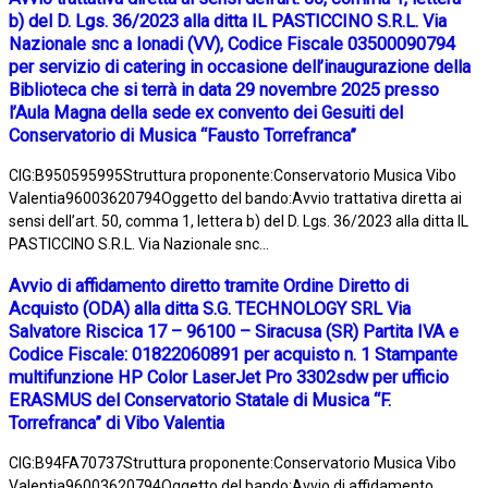
b) del D. Lgs. 36/2023 alla ditta IL PASTICCINO S.R.L. Via
Nazionale snc a Ionadi (VV), Codice Fiscale 03500090794
per servizio di catering in occasione dell’inaugurazione della
Biblioteca che si terrà in data 29 novembre 2025 presso
l’Aula Magna della sede ex convento dei Gesuiti del
Conservatorio di Musica “Fausto Torrefranca”
CIG:B950595995Struttura proponente:Conservatorio Musica Vibo
Valentia96003620794Oggetto del bando:Avvio trattativa diretta ai
sensi dell’art. 50, comma 1, lettera b) del D. Lgs. 36/2023 alla ditta IL
PASTICCINO S.R.L. Via Nazionale snc...
Avvio di affidamento diretto tramite Ordine Diretto di
Acquisto (ODA) alla ditta S.G. TECHNOLOGY SRL Via
Salvatore Riscica 17 – 96100 – Siracusa (SR) Partita IVA e
Codice Fiscale: 01822060891 per acquisto n. 1 Stampante
multifunzione HP Color LaserJet Pro 3302sdw per ufficio
ERASMUS del Conservatorio Statale di Musica “F.
Torrefranca” di Vibo Valentia
CIG:B94FA70737Struttura proponente:Conservatorio Musica Vibo
Valentia96003620794Oggetto del bando:Avvio di affidamento