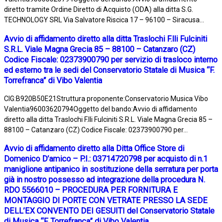
diretto tramite Ordine Diretto di Acquisto (ODA) alla ditta S.G.
TECHNOLOGY SRL Via Salvatore Riscica 17 – 96100 – Siracusa...
Avvio di affidamento diretto alla ditta Traslochi F.lli Fulciniti
S.R.L. Viale Magna Grecia 85 – 88100 – Catanzaro (CZ)
Codice Fiscale: 02373900790 per servizio di trasloco interno
ed esterno tra le sedi del Conservatorio Statale di Musica “F.
Torrefranca” di Vibo Valentia
CIG:B920B50E21Struttura proponente:Conservatorio Musica Vibo
Valentia96003620794Oggetto del bando:Avvio di affidamento
diretto alla ditta Traslochi F.lli Fulciniti S.R.L. Viale Magna Grecia 85 –
88100 – Catanzaro (CZ) Codice Fiscale: 02373900790 per...
Avvio di affidamento diretto alla Ditta Office Store di
Domenico D’amico – P.I.: 03714720798 per acquisto di n.1
maniglione antipanico in sostituzione della serratura per porta
già in nostro possesso ad integrazione della procedura N.
RDO 5566010 – PROCEDURA PER FORNITURA E
MONTAGGIO DI PORTE CON VETRATE PRESSO LA SEDE
DELL’EX CONVENTO DEI GESUITI del Conservatorio Statale
di Musica “F. Torrefranca” di Vibo Valentia