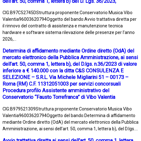
dell’art. 50, comma 1, lettera b) del D. Lgs. 36/2023,
CIG:B97C52745DStruttura proponente:Conservatorio Musica Vibo
Valentia96003620794Oggetto del bando:Avvio trattativa diretta per
il rinnovo del contratto di assistenza e manutenzione tecnica
hardware e software sistema rilevazione delle presenze per l’anno
2026,...
Determina di affidamento mediante Ordine diretto (OdA) del
mercato elettronico della Pubblica Amministrazione, ai sensi
dell’art. 50, comma 1, lettera b), del D.lgs. n.36/2023 di valore
inferiore a € 140.000 con la ditta C&S CONSULENZA E
SELEZIONE – S.R.L. Via Michele Migliarini 51 – 00173 –
Roma (RM) C.F. 11312051003 per servizi concorsuali
Procedura profilo Assistente amministrativo del
Conservatorio “Fausto Torrefranca” di Vibo Valentia
CIG:B979521309Struttura proponente:Conservatorio Musica Vibo
Valentia96003620794Oggetto del bando:Determina di affidamento
mediante Ordine diretto (OdA) del mercato elettronico della Pubblica
Amministrazione, ai sensi dell’art. 50, comma 1, lettera b), del D.lgs....
Avvio trattativa diretta ai sensi dell’art. 50, comma 1, lettera