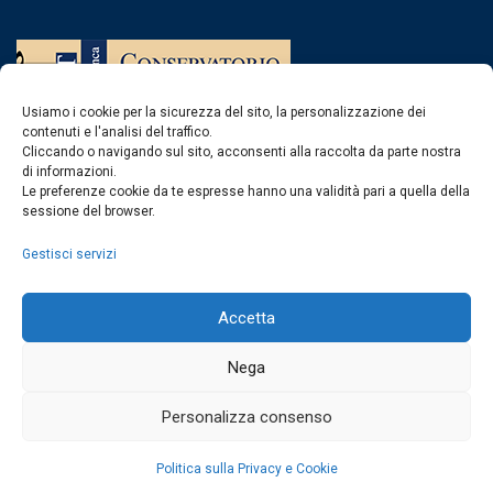
Usiamo i cookie per la sicurezza del sito, la personalizzazione dei
contenuti e l'analisi del traffico.
Cliccando o navigando sul sito, acconsenti alla raccolta da parte nostra
di informazioni.
Contatti
Le preferenze cookie da te espresse hanno una validità pari a quella della
sessione del browser.
Gestisci servizi
Centralino
0963 375235
protocollo@consvv.it
protocollo@pec.conservatoriovibovalentia.it
Accetta
Dichiarazione di accessibilità
Uffici
Nega
Personalizza consenso
Uffici del Conservatorio
Politica sulla Privacy e Cookie