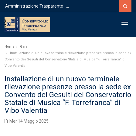
Cerca
Amministrazione Trasparente
...
Toggl
Home
Gara
Installazione di un nuovo terminale rilevazione presenze presso la sede ex
Convento dei Gesuiti del Conservatorio Statale di Musica “F. Torrefranca” di
Vibo Valentia
Installazione di un nuovo terminale
rilevazione presenze presso la sede ex
Convento dei Gesuiti del Conservatorio
Statale di Musica “F. Torrefranca” di
Vibo Valentia
Mer 14 Maggio 2025