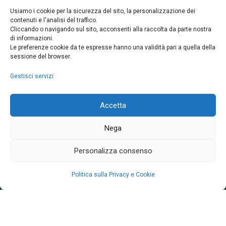
Usiamo i cookie per la sicurezza del sito, la personalizzazione dei
contenuti e l'analisi del traffico.
Cliccando o navigando sul sito, acconsenti alla raccolta da parte nostra
di informazioni.
Contatti
Le preferenze cookie da te espresse hanno una validità pari a quella della
sessione del browser.
Gestisci servizi
Centralino
0963 375235
protocollo@consvv.it
protocollo@pec.conservatoriovibovalentia.it
Accetta
Dichiarazione di accessibilità
Uffici
Nega
Personalizza consenso
Uffici del Conservatorio
Politica sulla Privacy e Cookie
Conservatorio Statale di Musica Fausto Torrefranca -
Cookie e
Privacy
| Design
Pieffe Comunicazione