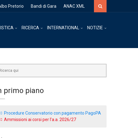
Albo Pretorio
Bandi di Gara
ANAC XML
ISTICA
RICERCA
INTERNATIONAL
NOTIZIE
n primo piano
Procedure Conservatorio con pagamento PagoPA
Ammissioni ai corsi per l’a.a. 2026/27