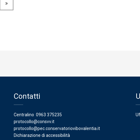
Contatti
U
Centralino
0963 375235
Uf
protocollo@consvv.it
protocollo@pec.conservatoriovibovalentia.it
Dichiarazione di accessibilità