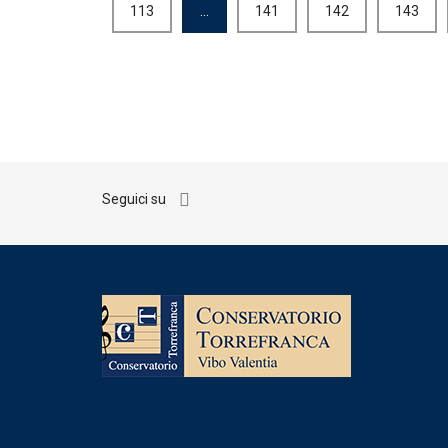
113
…
141
142
143
Seguici su