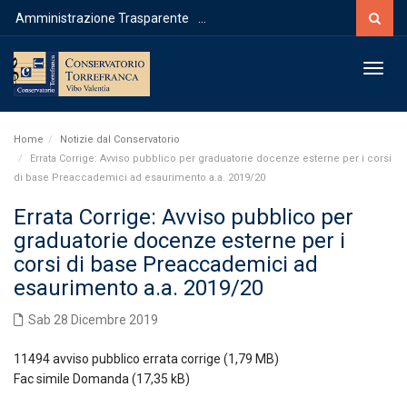
Cerca
Amministrazione Trasparente
...
Toggl
Home
Notizie dal Conservatorio
Errata Corrige: Avviso pubblico per graduatorie docenze esterne per i corsi
di base Preaccademici ad esaurimento a.a. 2019/20
Errata Corrige: Avviso pubblico per
graduatorie docenze esterne per i
corsi di base Preaccademici ad
esaurimento a.a. 2019/20
Sab 28 Dicembre 2019
11494 avviso pubblico errata corrige
Fac simile Domanda