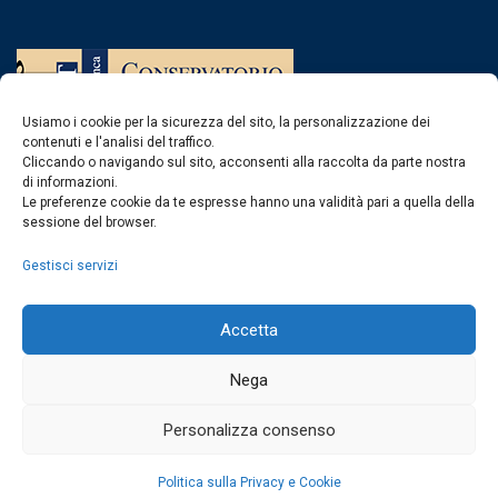
Usiamo i cookie per la sicurezza del sito, la personalizzazione dei
contenuti e l'analisi del traffico.
Cliccando o navigando sul sito, acconsenti alla raccolta da parte nostra
di informazioni.
Contatti
Le preferenze cookie da te espresse hanno una validità pari a quella della
sessione del browser.
Gestisci servizi
Centralino
0963 375235
protocollo@consvv.it
protocollo@pec.conservatoriovibovalentia.it
Accetta
Dichiarazione di accessibilità
Uffici
Nega
Personalizza consenso
Uffici del Conservatorio
Politica sulla Privacy e Cookie