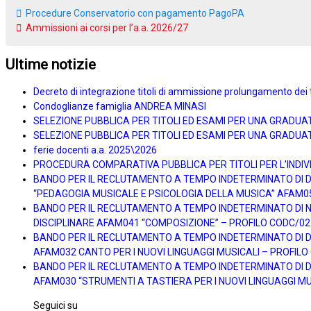
Procedure Conservatorio con pagamento PagoPA
Ammissioni ai corsi per l’a.a. 2026/27
Ultime notizie
Decreto di integrazione titoli di ammissione prolungamento dei 
Condoglianze famiglia ANDREA MINASI
SELEZIONE PUBBLICA PER TITOLI ED ESAMI PER UNA GRADUA
SELEZIONE PUBBLICA PER TITOLI ED ESAMI PER UNA GRADUAT
ferie docenti a.a. 2025\2026
PROCEDURA COMPARATIVA PUBBLICA PER TITOLI PER L’INDIVI
BANDO PER IL RECLUTAMENTO A TEMPO INDETERMINATO DI DOC
“PEDAGOGIA MUSICALE E PSICOLOGIA DELLA MUSICA” AFAM0
BANDO PER IL RECLUTAMENTO A TEMPO INDETERMINATO DI N. 
DISCIPLINARE AFAM041 “COMPOSIZIONE” – PROFILO CODC/02
BANDO PER IL RECLUTAMENTO A TEMPO INDETERMINATO DI DOC
AFAM032 CANTO PER I NUOVI LINGUAGGI MUSICALI – PROFIL
BANDO PER IL RECLUTAMENTO A TEMPO INDETERMINATO DI DOC
AFAM030 “STRUMENTI A TASTIERA PER I NUOVI LINGUAGGI MU
Seguici su