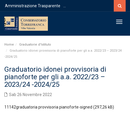
Cerca
Amministrazione Trasparente
...
Toggl
Home
Graduatorie d'Istituto
Graduatorio idonei provvisoria di pianoforte per gli a.a. 2022/23 – 2023/24
-2024/25
Graduatorio idonei provvisoria di
pianoforte per gli a.a. 2022/23 –
2023/24 -2024/25
Sab 26 Novembre 2022
11142graduatoria provvisoria pianoforte-signed