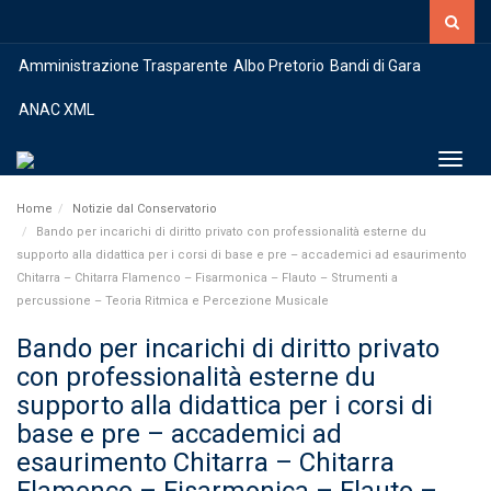
Amministrazione Trasparente
Albo Pretorio
Bandi di Gara
ANAC XML
Toggl
Home
Notizie dal Conservatorio
Bando per incarichi di diritto privato con professionalità esterne du
supporto alla didattica per i corsi di base e pre – accademici ad esaurimento
Chitarra – Chitarra Flamenco – Fisarmonica – Flauto – Strumenti a
percussione – Teoria Ritmica e Percezione Musicale
Bando per incarichi di diritto privato
con professionalità esterne du
supporto alla didattica per i corsi di
base e pre – accademici ad
esaurimento Chitarra – Chitarra