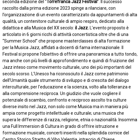
seconda edizione del “
Torrefranca Jazz Festival
”. Il successo
raccolto dalla prima edizione 2023 spinge a rilanciare, con
l’organizzazione di un evento caratterizzato da appuntamenti di alta
qualità, un contenitore culturale di ampio respiro, dedicato alla
didattica e alla Musica del XX secolo:
il Jazz.
L’evento proposto è
articolato in 6 giorni ricchi di attività concertistica oltre che di una
“Summer School” che propone masterclasses di alta formazione
per la Musica Jazz, affidati a docenti di fama internazionale. Il
Festival si propone l’obiettivo di offrire una panoramica a tutto tondo,
ma anche con più livelli di approfondimento e quindi di fruizione del
Jazz inteso come movimento culturale, uno dei più importanti del
secolo scorso. L’Unesco ha riconosciuto il Jazz come patrimonio
dell’Umanità quale strumento di sviluppo e di crescita del dialogo
interculturale, per l’educazione e la scienza, volto alla tolleranza e
alla comprensione reciproca. Un giudizio che vuole cogliere il
potenziale di scambio, confronto e reciproco ascolto tra culture
diverse insito nel Jazz, non solo come Musica ma in maniera più
ampia come progetto intellettuale e culturale; una musica che
supera le differenze di razza, religione, etnia o nazionalità. Insomma
una Full Immersion di Cultura in grado di offrire istruzione e
formazione musicale, concerti inseriti nella splendida cornice del
Centro Storico Stretto di Vibo Valentia, intreccio di Chiese,