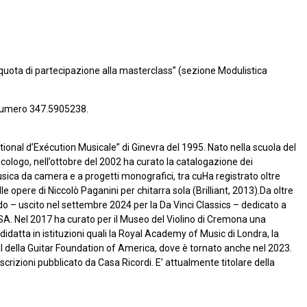
 quota di partecipazione alla masterclass” (sezione Modulistica
numero 347.5905238.
tional d’Exécution Musicale” di Ginevra del 1995. Nato nella scuola del
icologo, nell’ottobre del 2002 ha curato la catalogazione dei
sica da camera e a progetti monografici, tra cuHa registrato oltre
lle opere di Niccolò Paganini per chitarra sola (Brilliant, 2013).Da oltre
do – uscito nel settembre 2024 per la Da Vinci Classics – dedicato a
SA. Nel 2017 ha curato per il Museo del Violino di Cremona una
idatta in istituzioni quali la Royal Academy of Music di Londra, la
al della Guitar Foundation of America, dove è tornato anche nel 2023.
rascrizioni pubblicato da Casa Ricordi. E’ attualmente titolare della