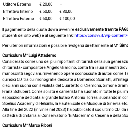
Uditore Esterno
€ 20,00
—
Effettivo Interno
€ 50,00
€ 80,00
Effettivo Esterno
€ 60,00
€ 100,00
Il pagamento della quota dovrà avvenire
esclusivamente tramite PA
studenti del sito web) e al seguente link:
https://consvv.it/wp-conten
Per ulteriori informazioni è possibile rivolgersi direttamente al M°
Simo
Curriculum M° Luigi Attademo
Considerato come uno dei più importanti chitarristi della sua generazion
chitarrista- compositore Angelo Gilardino, conta tra i suoi maestri Gio
manoscritti segoviani, rinvenendo opere sconosciute di autori come Tan
quindici CD, tra cui monografie dedicate a Domenico Scarlatti, all’integral
dieci anni suona con il violista del Quartetto di Cremona, Simone Grama
Franz Schubert. Come solista e camerista ha suonato in tutte le più im
esposizione dedicata al grande liutaio Antonio Torres, suonando in conce
Sibelius Academy di Helsinki, la Haute Ecole de Musique di Ginevra etc.
Alla fine del 2022 (in vinile nel 2023) ha pubblicato il suo ultimo CD
da 
cattedra di chitarra al Conservatorio “B.Maderna” di Cesena e della Scu
Curriculum M° Marco Riboni