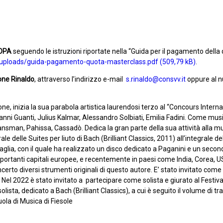
GOPA
seguendo le istruzioni riportate nella “Guida per il pagamento della
t/uploads/guida-pagamento-quota-masterclass.pdf
.
ne Rinaldo
, attraverso l’indirizzo e-mail
s.rinaldo@consvv.it
oppure al 
e, inizia la sua parabola artistica laurendosi terzo al “Concours Interna
vanni Guanti, Julius Kalmar, Alessandro Solbiati, Emilia Fadini. Come mus
sman, Pahissa, Cassadò. Dedica la gran parte della sua attività alla mu
e delle Suites per liuto di Bach (Brilliant Classics, 2011) all’integrale de
glia, con il quale ha realizzato un disco dedicato a Paganini e un secon
portanti capitali europee, e recentemente in paesi come India, Corea, U
rto diversi strumenti originali di questo autore. E’ stato invitato come d
 Nel 2022 è stato invitato a
partecipare come solista e giurato al Festiv
solista, dedicato a Bach (Brilliant Classics), a cui è seguito il volume di t
ola di Musica di Fiesole