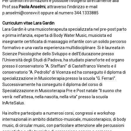
Per ulteriori informazioni è possibile rivolgersi direttamente alla
Prof.ssa
Paola Anselmi
, attraverso l’indirizzo e-mail
p.anselmi@consvv.it oppure al numero 344.1333885
Curriculum vitae Lara Gardin
Lara Gardin è una musicoterapeuta specializzata nel pre-post parto
e prima infanzia, esperta di Body Water Music, musicista ed
insegnante certificata di massaggio infantile con un solido percorso
formativo e una vasta esperienza multidisciplinare. Si è laureata in
Scienze Psicologiche dello Sviluppo e dell’Educazione presso
l’Università degli Studi di Padova, ha studiato pianoforte ed organo
presso il conservatorio “A. Ste
ani” di Castelfranco Veneto e il
ﬀ
conservatorio “A. Pedrollo” di Vicenza ed ha conseguito il diploma di
specializzazione in Musicoterapia presso la scuola “G. Ferrari”.
Successivamente ha conseguito il diploma del corso di
Specializzazione in Musicoterapia Pre e Post natale “Il suono che
verrà: nell’attesa, nella nascita, nella vita” presso la scuola
InArteSalus.
Ha inoltre partecipato a numerosi corsi, congressi e workshop
internazionali in ambito didattico-musicale, musicoterapico, di body
music, di circular music, con particolare attenzione alle percussioni