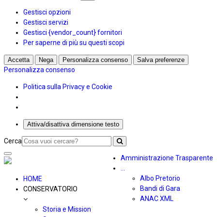
Gestisci opzioni
Gestisci servizi
Gestisci {vendor_count} fornitori
Per saperne di più su questi scopi
Accetta
Nega
Personalizza consenso
Salva preferenze
Personalizza consenso
Politica sulla Privacy e Cookie
Attiva/disattiva dimensione testo
Cerca
Toggle
Amministrazione Trasparente
navigation
...
Albo Pretorio
HOME
Bandi di Gara
CONSERVATORIO
ANAC XML
Storia e Mission