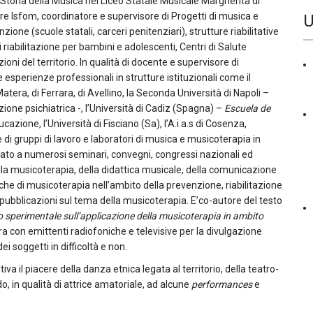
 Storia della Musica nel Liceo Statale Musicale Margherita di
re Isfom, coordinatore e supervisore di Progetti di musica e
U
ione (scuole statali, carceri penitenziari), strutture riabilitative
i riabilitazione per bambini e adolescenti, Centri di Salute
oni del territorio. In qualità di docente e supervisore di
perienze professionali in strutture istituzionali come il
atera, di Ferrara, di Avellino, la Seconda Università di Napoli –
tazione psichiatrica -, l’Università di Cadiz (Spagna) –
Escuela de
azione, l’Università di Fisciano (Sa), l’A.i.a.s di Cosenza,
e di gruppi di lavoro e laboratori di musica e musicoterapia in
cipato a numerosi seminari, convegni, congressi nazionali ed
la musicoterapia, della didattica musicale, della comunicazione
che di musicoterapia nell’ambito della prevenzione, riabilitazione
i pubblicazioni sul tema della musicoterapia. E’co-autore del testo
o sperimentale sull’applicazione della musicoterapia in ambito
ra con emittenti radiofoniche e televisive per la divulgazione
ei soggetti in difficoltà e non.
iva il piacere della danza etnica legata al territorio, della teatro-
, in qualità di attrice amatoriale, ad alcune
performances
e