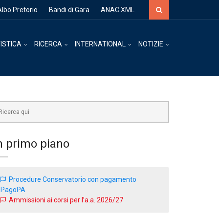
Cerca
Albo Pretorio
Bandi di Gara
ANAC XML
ISTICA
RICERCA
INTERNATIONAL
NOTIZIE
rca
n primo piano
Procedure Conservatorio con pagamento
PagoPA
Ammissioni ai corsi per l’a.a. 2026/27