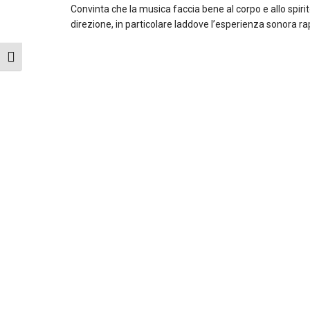
Convinta che la musica faccia bene al corpo e allo spiri
direzione, in particolare laddove l’esperienza sonora r
Attiva/disattiva dimensione testo