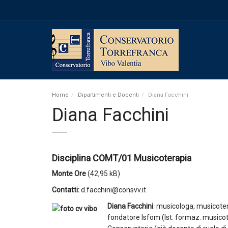
Home
Dipartimenti e Docenti
Diana Facchini
Diana Facchini
Disciplina COMT/01 Musicoterapia
Monte
Ore
Contatti:
d.facchini@consvv.it
Diana Facchini
: musicologa, musicoter
fondatore Isfom (Ist. formaz. musicot