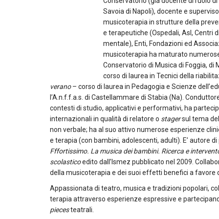
Conservatorio (già docente di ruolo di
Savoia di Napoli), docente e superviso
musicoterapia in strutture della prevenz
e terapeutiche (Ospedali, Asl, Centri d
mentale), Enti, Fondazioni ed Associazi
musicoterapia ha maturato numerose es
Conservatorio di Musica di Foggia, di M
corso di laurea in Tecnici della riabili
verano
– corso di laurea in Pedagogia e Scienze dell’educ
l’A.n.f.f.a.s. di Castellammare di Stabia (Na). Conduttor
contesti di studio, applicativi e performativi, ha parte
internazionali in qualità di relatore o
stager
sul tema del
non verbale; ha al suo attivo numerose esperienze clini
e terapia (con bambini, adolescenti, adulti). E’ autore d
Fffortissimo. La musica dei bambini. Ricerca e intervent
scolastico
edito dall’Ismez pubblicato nel 2009. Collabo
della musicoterapia e dei suoi effetti benefici a favore d
Appassionata di teatro, musica e tradizioni popolari, colt
terapia attraverso esperienze espressive e partecipando
pieces
teatrali.