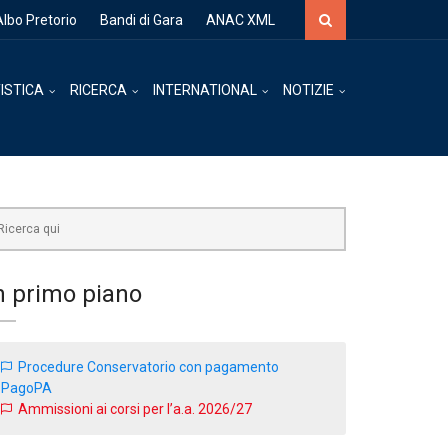
Cerca
Albo Pretorio
Bandi di Gara
ANAC XML
ISTICA
RICERCA
INTERNATIONAL
NOTIZIE
rca
n primo piano
Procedure Conservatorio con pagamento
PagoPA
Ammissioni ai corsi per l’a.a. 2026/27