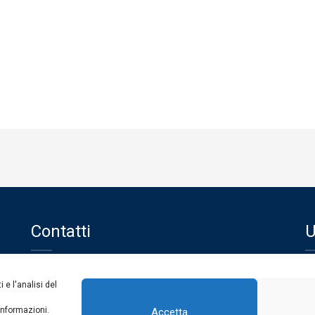
Contatti
U
Centralino
0963 375235
Uf
 e l'analisi del
protocollo@consvv.it
protocollo@pec.conservatoriovibovalentia.it
informazioni.
Accetta