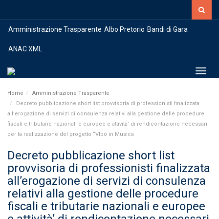
Amministrazione Trasparente
Albo Pretorio
Bandi di Gara
ANAC XML
Toggl
Home
Amministrazione Trasparente
Decreto pubblicazione short list provvisoria di professionisti finalizzata
all’erogazione di servizi di consulenza relativi alla gestione delle procedure
fiscali e tributarie nazionali e europee e attività’ di rendicontazione necessari
per la realizzazione del progetto “VIbo in Musica
Decreto pubblicazione short list
provvisoria di professionisti finalizzata
all’erogazione di servizi di consulenza
relativi alla gestione delle procedure
fiscali e tributarie nazionali e europee