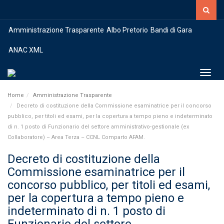
Amministrazione Trasparente
Albo Pretorio
Bandi di Gara
ANAC XML
Toggl
Home
Amministrazione Trasparente
Decreto di costituzione della Commissione esaminatrice per il concorso
pubblico, per titoli ed esami, per la copertura a tempo pieno e indeterminato
di n. 1 posto di Funzionario del settore amministrativo-gestionale (ex
Collaboratore) – Area Terza – CCNL Comparto AFAM.
Decreto di costituzione della
Commissione esaminatrice per il
concorso pubblico, per titoli ed esami,
per la copertura a tempo pieno e
indeterminato di n. 1 posto di