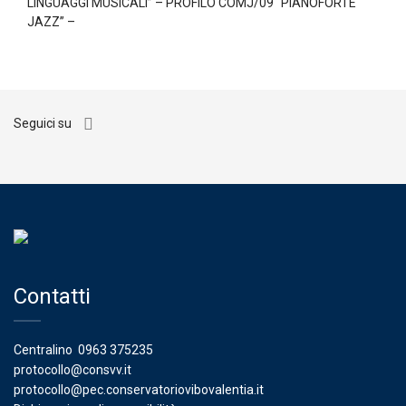
LINGUAGGI MUSICALI” – PROFILO COMJ/09 “PIANOFORTE
JAZZ” –
Seguici su
Contatti
Centralino
0963 375235
protocollo@consvv.it
protocollo@pec.conservatoriovibovalentia.it