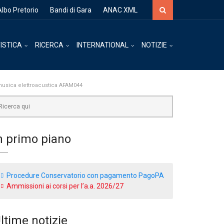
Albo Pretorio
Bandi di Gara
ANAC XML
ISTICA
RICERCA
INTERNATIONAL
NOTIZIE
 musica elettroacustica AFAM044
n primo piano
Procedure Conservatorio con pagamento PagoPA
Ammissioni ai corsi per l’a.a. 2026/27
ltime notizie