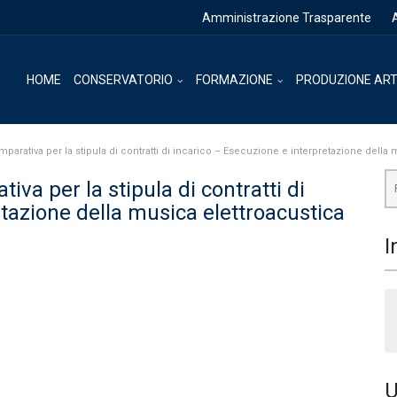
Amministrazione Trasparente
HOME
CONSERVATORIO
FORMAZIONE
PRODUZIONE ART
arativa per la stipula di contratti di incarico – Esecuzione e interpretazione della
va per la stipula di contratti di
tazione della musica elettroacustica
I
U