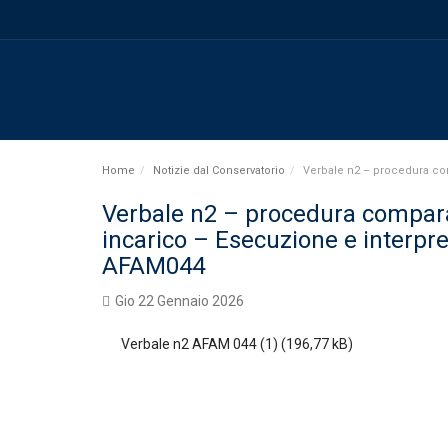
Home
Notizie dal Conservatorio
Verbale n2 – procedura comp
Verbale n2 – procedura comparati
incarico – Esecuzione e interpre
AFAM044
Gio 22 Gennaio 2026
Verbale n2 AFAM 044 (1)