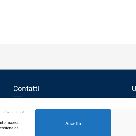
Contatti
U
Centralino
0963 375235
Uf
 e l'analisi del
protocollo@consvv.it
protocollo@pec.conservatoriovibovalentia.it
informazioni.
Accetta
Dichiarazione di accessibilità
sessione del