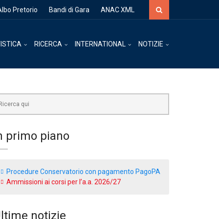
Cerca
Albo Pretorio
Bandi di Gara
ANAC XML
ISTICA
RICERCA
INTERNATIONAL
NOTIZIE
rca
n primo piano
Procedure Conservatorio con pagamento PagoPA
Ammissioni ai corsi per l’a.a. 2026/27
ltime notizie