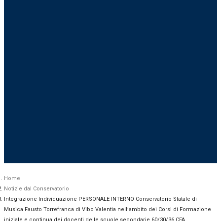
Partnerships
NOTIZIE
Bacheca sindacale
Concorsi per reclutamento
Conservatorio
Graduatorie d’Istituto
Personale
Segreteria Studenti
Home
Notizie dal Conservatorio
Integrazione Individuazione PERSONALE INTERNO Conservatorio Statale di
Musica Fausto Torrefranca di Vibo Valentia nell’ambito dei Corsi di Formazione
iniziale e continua dei docenti delle scuole secondarie 60/30/36 CFA