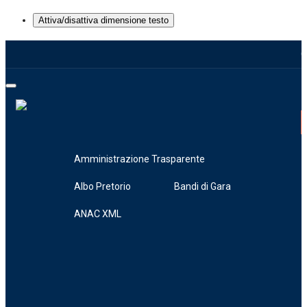
Attiva/disattiva dimensione testo
C
Toggle
navigation
HOME
CONSERVATORIO
Amministrazione Trasparente
Storia e Mission
Albo Pretorio
Bandi di Gara
Statuto
ANAC XML
Regolamenti
Organizzazione
Organi Istituzionali