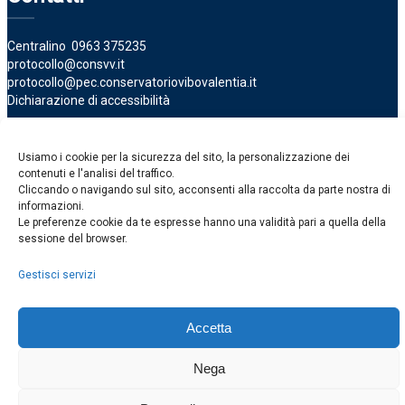
Centralino
0963 375235
protocollo@consvv.it
protocollo@pec.conservatoriovibovalentia.it
Dichiarazione di accessibilità
Uffici
Usiamo i cookie per la sicurezza del sito, la personalizzazione dei
contenuti e l'analisi del traffico.
Uffici del Conservatorio
Cliccando o navigando sul sito, acconsenti alla raccolta da parte nostra di
informazioni.
Le preferenze cookie da te espresse hanno una validità pari a quella della
sessione del browser.
Conservatorio Statale di Musica Fausto Torrefranca -
Cookie e
Privacy
| Design
Pieffe Comunicazione
Gestisci servizi
Accetta
Nega