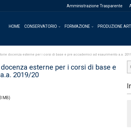
Amministrazione Trasparente
HOME
CONSERVATORIO
FORMAZIONE
PRODUZIONE ART
torie docenza esterne per i corsi di base e pre accademici ad esaurimento a.a. 201
Ce
docenza esterne per i corsi di base e
a.a. 2019/20
I