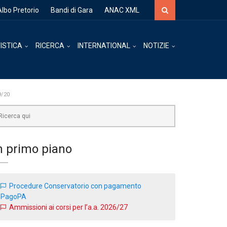
Cerca
Albo Pretorio
Bandi di Gara
ANAC XML
ISTICA
RICERCA
INTERNATIONAL
NOTIZIE
9/20
rca
n primo piano
Procedure Conservatorio con pagamento
PagoPA
Ammissioni ai corsi per l’a.a. 2026/27