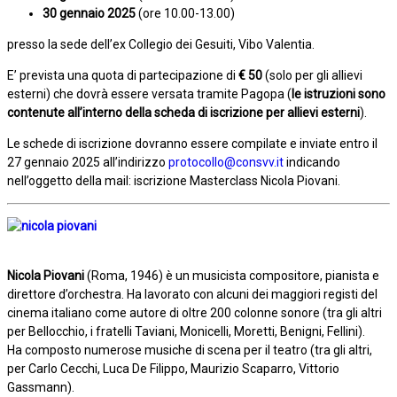
30
gennaio 2025
(ore 10.00-13.00)
presso la sede dell’ex Collegio dei Gesuiti, Vibo Valentia.
E’ prevista una quota di partecipazione di
€ 50
(solo per gli allievi
esterni) che dovrà essere versata tramite Pagopa (
le istruzioni sono
contenute all’interno della scheda di iscrizione per allievi esterni
).
Le schede di iscrizione dovranno essere compilate e inviate entro il
27 gennaio 2025 all’indirizzo
protocollo@consvv.it
indicando
nell’oggetto della mail: iscrizione Masterclass Nicola Piovani.
Nicola Piovani
(Roma, 1946) è un musicista compositore, pianista e
direttore d’orchestra. Ha lavorato con alcuni dei maggiori registi del
cinema italiano come autore di oltre 200 colonne sonore (tra gli altri
per Bellocchio, i fratelli Taviani, Monicelli, Moretti, Benigni, Fellini).
Ha composto numerose musiche di scena per il teatro (tra gli altri,
per Carlo Cecchi, Luca De Filippo, Maurizio Scaparro, Vittorio
Gassmann).