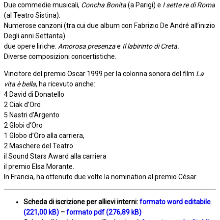
Due commedie musicali,
Concha Bonita
(a Parigi) e
I sette re di Roma
(al Teatro Sistina).
Numerose canzoni (tra cui due album con Fabrizio De André all’inizio
Degli anni Settanta).
due opere liriche:
Amorosa presenza
e
Il labirinto di Creta.
Diverse composizioni concertistiche.
Vincitore del premio Oscar 1999 per la colonna sonora del film
La
vita è bella
, ha ricevuto anche:
4 David di Donatello
2 Ciak d’Oro
5 Nastri d’Argento
2 Globi d‘Oro
1 Globo d’Oro alla carriera,
2 Maschere del Teatro
il Sound Stars Award alla carriera
il premio Elsa Morante.
In Francia, ha ottenuto due volte la nomination al premio César.
Scheda di iscrizione per allievi interni:
formato word editabile
–
formato pdf