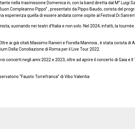
antante nella trasmissione Domenica in, con la band diretta dal M° Luigi 
 “Buon Compleanno Pippo” , presentato da Pippo Baudo, corista del progra
a esperienza quella di essere andata come ospite al Festival Di Sanremo 
ista, suonando nei teatri d’Italia e non solo. Nel 2024, infatti, la tournèe
re ai già citati Massimo Ranieri e Fiorella Mannoia , è stata corista di A
rium Della Conciliazione di Roma per il Live Tour 2022.
iversi concerti negli anni 2022 e 2023, oltre ad aprire il concerto di Gaia e
servatorio “Fausto Torrefranca” di Vibo Valentia