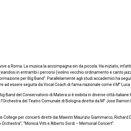
vive a Roma. La musica la accompagna sin da piccola. Ha iniziato, infatti
eandosi in entrambi i percorsi (violino vecchio ordinamento e canto jazz 
ormazione per Big Band”. Parallelamente agli studi accademici ha seguito 
oltre ad essere seguita da Vocal Coach di fama nazionale come il M° Luca P
 Band del Conservatorio di Matera si è esibita in diverse città italiane 
 con l’Orchestra del Teatro Comunale di Bologna diretta da M° Jose Ramon
uis College per concerti diretti dai Maestri Maurizio Giammarco, Richard
op Orchestra”, “Monica Vitti e Alberto Sordi – Memorial Concert”.