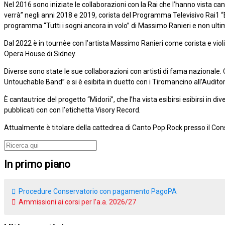
Nel 2016 sono iniziate le collaborazioni con la Rai che l’hanno vista c
verrà” negli anni 2018 e 2019, corista del Programma Televisivo Rai1
programma “Tutti i sogni ancora in volo” di Massimo Ranieri e non ultim
Dal 2022 è in tournèe con l’artista Massimo Ranieri come corista e violin
Opera House di Sidney.
Diverse sono state le sue collaborazioni con artisti di fama nazionale. Olt
Untouchable Band” e si è esibita in duetto con i Tiromancino all’Audito
È cantautrice del progetto “Midorii”, che l’ha vista esibirsi esibirsi in d
pubblicati con con l’etichetta Visory Record.
Attualmente è titolare della cattedrea di Canto Pop Rock presso il Con
In primo piano
Procedure Conservatorio con pagamento PagoPA
Ammissioni ai corsi per l’a.a. 2026/27