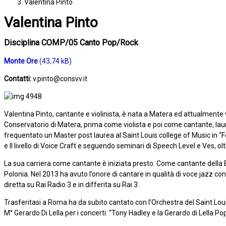
Valentina Pinto
Valentina Pinto
Disciplina COMP/05 Canto Pop/Rock
Monte Ore
Contatti:
v.pinto@consvv.it
Valentina Pinto, cantante e violinista, è nata a Matera ed attualmente 
Conservatorio di Matera, prima come violista e poi come cantante, laur
frequentato un Master post laurea al Saint Louis college of Music in “F
e II livello di Voice Craft e seguendo seminari di Speech Level e Ves, 
La sua carriera come cantante è iniziata presto. Come cantante della Big
Polonia. Nel 2013 ha avuto l’onore di cantare in qualità di voce jazz
diretta su Rai Radio 3 e in differita su Rai 3 .
Trasferitasi a Roma ha da subito cantato con l’Orchestra del Saint Lo
M° Gerardo Di Lella per i concerti: “Tony Hadley e la Gerardo di Lella P