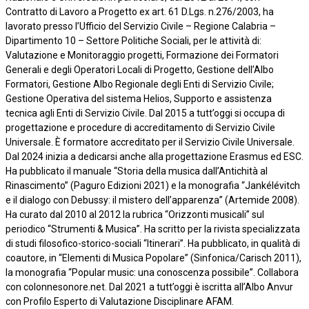
Contratto di Lavoro a Progetto ex art. 61 D.Lgs. n.276/2003, ha
lavorato presso l’Ufficio del Servizio Civile – Regione Calabria –
Dipartimento 10 – Settore Politiche Sociali, per le attività di:
Valutazione e Monitoraggio progetti, Formazione dei Formatori
Generali e degli Operatori Locali di Progetto, Gestione dell’Albo
Formatori, Gestione Albo Regionale degli Enti di Servizio Civile;
Gestione Operativa del sistema Helios, Supporto e assistenza
tecnica agli Enti di Servizio Civile. Dal 2015 a tutt’oggi si occupa di
progettazione e procedure di accreditamento di Servizio Civile
Universale. È formatore accreditato per il Servizio Civile Universale.
Dal 2024 inizia a dedicarsi anche alla progettazione Erasmus ed ESC.
Ha pubblicato il manuale “Storia della musica dall’Antichità al
Rinascimento” (Paguro Edizioni 2021) e la monografia “Jankélévitch
e il dialogo con Debussy: il mistero dell’apparenza” (Artemide 2008).
Ha curato dal 2010 al 2012 la rubrica “Orizzonti musicali” sul
periodico “Strumenti & Musica”. Ha scritto per la rivista specializzata
di studi filosofico-storico-sociali “Itinerari”. Ha pubblicato, in qualità di
coautore, in “Elementi di Musica Popolare” (Sinfonica/Carisch 2011),
la monografia “Popular music: una conoscenza possibile”. Collabora
con colonnesonore.net. Dal 2021 a tutt’oggi è iscritta all’Albo Anvur
con Profilo Esperto di Valutazione Disciplinare AFAM.