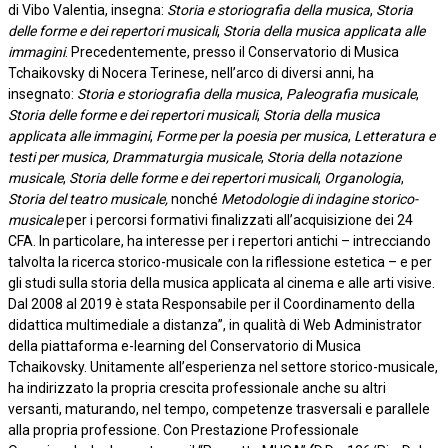
di Vibo Valentia, insegna:
Storia e storiografia della musica
,
Storia
delle forme e dei repertori musicali
,
Storia della musica applicata alle
immagini
. Precedentemente, presso il Conservatorio di Musica
Tchaikovsky di Nocera Terinese, nell’arco di diversi anni, ha
insegnato:
Storia e storiografia della musica
,
Paleografia musicale
,
Storia delle forme e dei repertori musicali
,
Storia della musica
applicata alle immagini
,
Forme per la poesia per musica
,
Letteratura e
testi per musica, Drammaturgia musicale
,
Storia della notazione
musicale
,
Storia delle forme e dei repertori musicali
,
Organologia
,
Storia del teatro musicale,
nonché
Metodologie di indagine storico-
musicale
per i percorsi formativi finalizzati all’acquisizione dei 24
CFA. In particolare, ha interesse per i repertori antichi – intrecciando
talvolta la ricerca storico-musicale con la riflessione estetica – e per
gli studi sulla storia della musica applicata al cinema e alle arti visive.
Dal 2008 al 2019 è stata Responsabile per il Coordinamento della
didattica multimediale a distanza”, in qualità di Web Administrator
della piattaforma e-learning del Conservatorio di Musica
Tchaikovsky. Unitamente all’esperienza nel settore storico-musicale,
ha indirizzato la propria crescita professionale anche su altri
versanti, maturando, nel tempo, competenze trasversali e parallele
alla propria professione. Con Prestazione Professionale