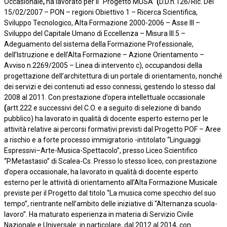
Occasionale
,
ha lavorato per il “Progetto MUSA”
(
D.D.n.126/Ric. Del
15/02/2007 – PON – regioni Obiettivo 1 – Ricerca Scientifica,
Sviluppo Tecnologico, Alta Formazione 2000-2006 – Asse III –
Sviluppo del Capitale Umano di Eccellenza – Misura III.5 –
Adeguamento del sistema della Formazione Professionale,
dell’Istruzione e dell’Alta Formazione – Azione Orientamento –
Avviso n.2269/2005 – Linea di intervento c), occupandosi della
progettazione dell’architettura di un portale di orientamento, nonché
dei servizi e dei contenuti ad esso connessi, gestendo lo stesso dal
2008 al 2011. Con prestazione d’opera intellettuale occasionale
(
artt.222 e successivi del C.O. e a seguito di selezione di bando
pubblico) ha lavorato in qualità di docente esperto esterno per le
attività relative ai percorsi formativi previsti dal Progetto POF – Aree
a rischio e a forte processo immigratorio -intitolato “Linguaggi
Espressivi–Arte-Musica-Spettacolo”, presso Liceo Scientifico
“P.Metastasio” di Scalea-Cs. Presso lo stesso liceo, con prestazione
d’opera occasionale, ha lavorato in qualità di docente esperto
esterno per le attività di orientamento all’Alta Formazione Musicale
previste per il Progetto dal titolo “La musica come specchio del suo
tempo”, rientrante nell’ambito delle iniziative di “Alternanza scuola-
lavoro”. Ha maturato esperienza in materia di Servizio Civile
Nazionale e Universale: in particolare, dal 2012 al 2014, con